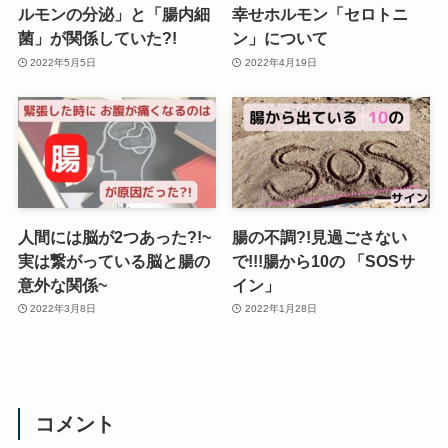
ルモンの分泌」と「腸内細
幸せホルモン「セロトニ
菌」が関係していた?!
ン」について
2022年5月5日
2022年4月19日
人間には脳が2つあった?!~
腸の不調?!見過ごさない
実は繋がっている脳と腸の
で!!!腸から10の 「SOSサ
意外な関係~
イン」
2022年3月8日
2022年1月28日
コメント