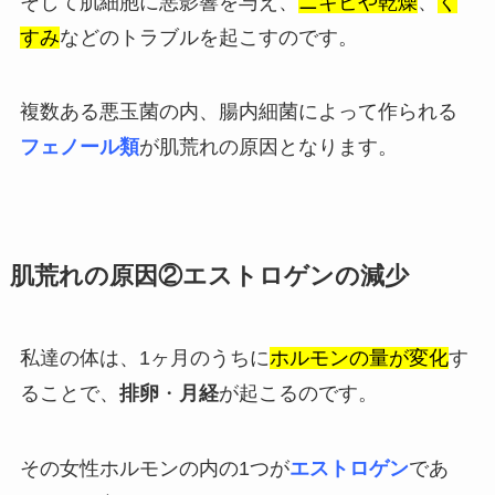
そして肌細胞に悪影響を与え、
ニキビや乾燥
、
く
すみ
などのトラブルを起こすのです。
複数ある悪玉菌の内、腸内細菌によって作られる
フェノール類
が肌荒れの原因となります。
肌荒れの原因②エストロゲンの減少
私達の体は、1ヶ月のうちに
ホルモンの量が変化
す
ることで、
排卵
・
月経
が起こるのです。
その女性ホルモンの内の1つが
エストロゲン
であ