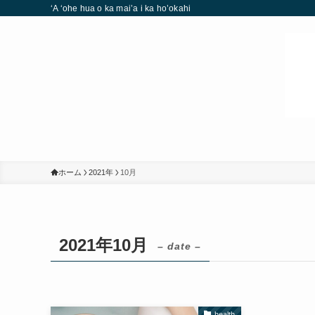
‘A ‘ohe hua o ka mai’a i ka ho’okahi
ホーム
2021年
10月
2021年10月
– date –
health